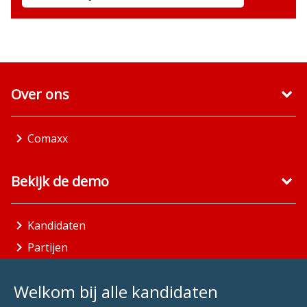
Over ons
Comaxx
Bekijk de demo
Kandidaten
Partijen
Gemeenten
Welkom bij alle kandidaten
Aandachtsgebieden