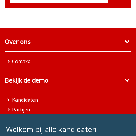
Over ons
Comaxx
Bekijk de demo
Kandidaten
Partijen
Gemeenten
Welkom bij alle kandidaten
Aandachtsgebieden