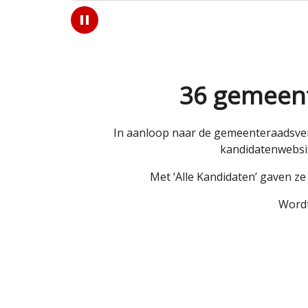
Play
/
Pause
36 gemeent
In aanloop naar de gemeenteraadsver
kandidatenwebsit
Met ‘Alle Kandidaten’ gaven z
Wordt