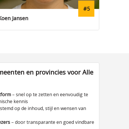
#5
Koen Jansen
Marjole
eenten en provincies voor Alle
tform
– snel op te zetten en eenvoudig te
nische kennis
stemd op de inhoud, stijl en wensen van
ezers
– door transparante en goed vindbare