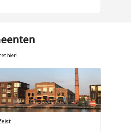
meenten
et hier!
Zeist