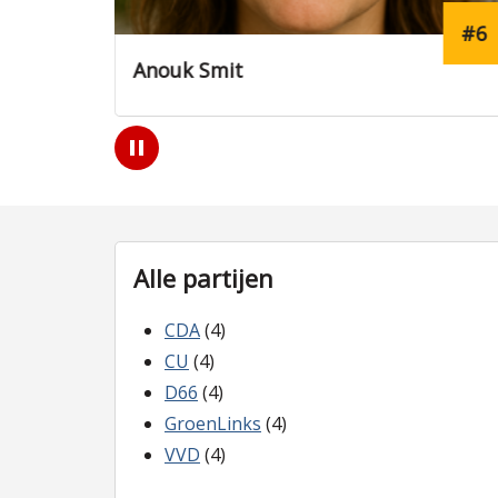
#11
#6
Anouk Smit
Play
/
Pause
Alle partijen
CDA
(4)
CU
(4)
D66
(4)
GroenLinks
(4)
VVD
(4)