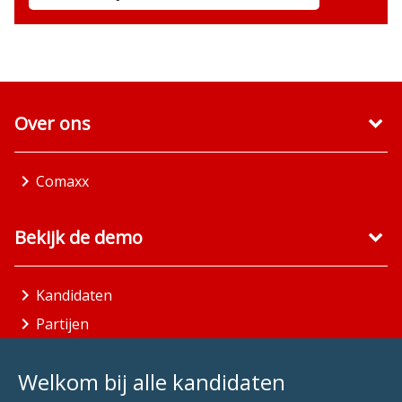
Over ons
Comaxx
Bekijk de demo
Kandidaten
Partijen
Gemeenten
Welkom bij alle kandidaten
Aandachtsgebieden