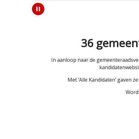
Play
/
Pause
36 gemeent
In aanloop naar de gemeenteraadsver
kandidatenwebsit
Met ‘Alle Kandidaten’ gaven z
Wordt