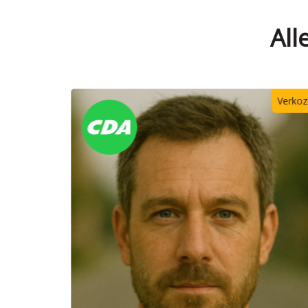
All
Verkozen
Verko