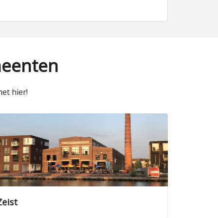
meenten
et hier!
Amersfoort