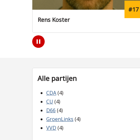
#17
#19
Stijn van der Meer
Play
/
Pause
Alle partijen
CDA
(4)
CU
(4)
D66
(4)
GroenLinks
(4)
VVD
(4)