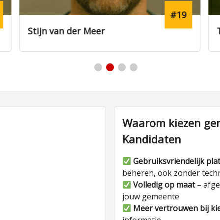
#7
Thijs Dekker
Waarom kiezen gem
Kandidaten
Gebruiksvriendelijk pla
beheren, ook zonder tech
Volledig op maat
– afge
jouw gemeente
Meer vertrouwen bij ki