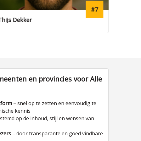
#15
Tim Hendriks
Sanne W
eenten en provincies voor Alle
tform
– snel op te zetten en eenvoudig te
nische kennis
stemd op de inhoud, stijl en wensen van
ezers
– door transparante en goed vindbare