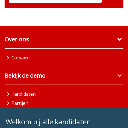
Over ons
Comaxx
Bekijk de demo
Kandidaten
Partijen
Gemeenten
Welkom bij alle kandidaten
Aandachtsgebieden