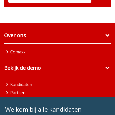
Over ons
Comaxx
Bekijk de demo
Kandidaten
Partijen
Gemeenten
Welkom bij alle kandidaten
Aandachtsgebieden